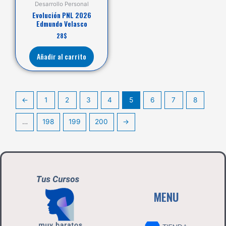
Desarrollo Personal
Evolución PNL 2026
Edmundo Velasco
28
$
Añadir al carrito
←
1
2
3
4
5
6
7
8
…
198
199
200
→
MENU