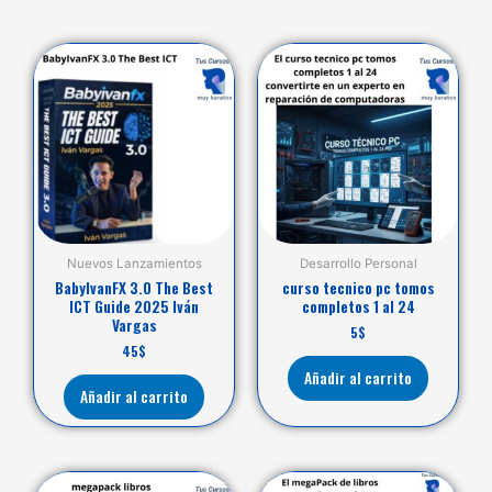
Nuevos Lanzamientos
Desarrollo Personal
BabyIvanFX 3.0 The Best
curso tecnico pc tomos
ICT Guide 2025 Iván
completos 1 al 24
Vargas
5
$
45
$
Añadir al carrito
Añadir al carrito