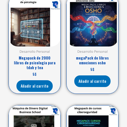
Desarrollo Personal
Desarrollo Personal
Megapack de 2000
megaPack de libros
libros de psicologia para
emociones osho
tdah y tea
5
$
5
$
Añadir al carrito
Añadir al carrito