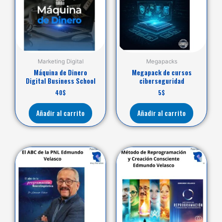
Marketing Digital
Megapacks
Máquina de Dinero
Megapack de cursos
Digital Business School
ciberseguridad
40
$
5
$
Añadir al carrito
Añadir al carrito