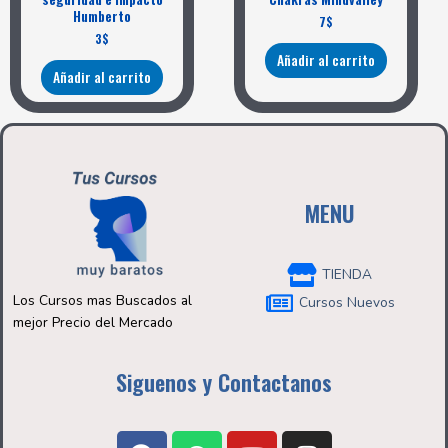
Humberto
7
$
3
$
Añadir al carrito
Añadir al carrito
MENU
TIENDA
Los Cursos mas Buscados al
Cursos Nuevos
mejor Precio del Mercado
Siguenos y Contactanos
F
W
Y
I