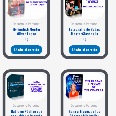
Desarrollo Personal
Desarrollo Personal
My English Mentor
Fotografía de Bodas
Oliver Luque
MasterClasses.la
3
$
3
$
Añadir al carrito
Añadir al carrito
Desarrollo Personal
Desarrollo Personal
Habla en Público con
Sana a Través de tus
seguridad e impacto
Chakras Mindvalley