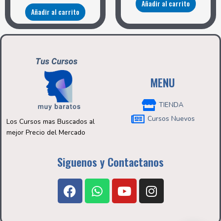
Añadir al carrito
Añadir al carrito
MENU
TIENDA
Cursos Nuevos
Los Cursos mas Buscados al
mejor Precio del Mercado
Siguenos y Contactanos
F
W
Y
I
a
h
o
n
c
a
u
s