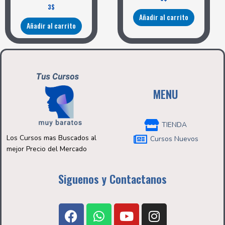
3
$
Añadir al carrito
Añadir al carrito
MENU
TIENDA
Los Cursos mas Buscados al
Cursos Nuevos
mejor Precio del Mercado
Siguenos y Contactanos
F
W
Y
I
a
h
o
n