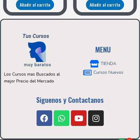
Añadir al carrito
Añadir al carrito
MENU
TIENDA
Cursos Nuevos
Los Cursos mas Buscados al
mejor Precio del Mercado
Siguenos y Contactanos
F
W
Y
I
a
h
o
n
c
a
u
s
e
t
t
t