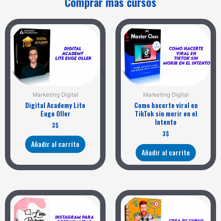
Comprar mas cursos
Marketing Digital
Marketing Digital
Digital Academy Lite
Como hacerte viral en
Euge Oller
TikTok sin morir en el
Intento
3
$
3
$
Añadir al carrito
Añadir al carrito