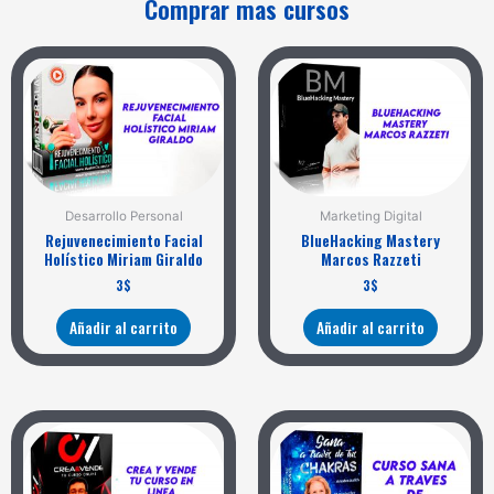
Comprar mas cursos
Desarrollo Personal
Marketing Digital
Rejuvenecimiento Facial
BlueHacking Mastery
Holístico Miriam Giraldo
Marcos Razzeti
3
$
3
$
Añadir al carrito
Añadir al carrito