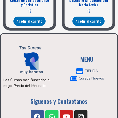
Closer de Ventas Alfonso
Descubre la locución con
y Christian
Mario Arvizu
3
$
3
$
Añadir al carrito
Añadir al carrito
MENU
TIENDA
Cursos Nuevos
Los Cursos mas Buscados al
mejor Precio del Mercado
Siguenos y Contactanos
F
W
Y
I