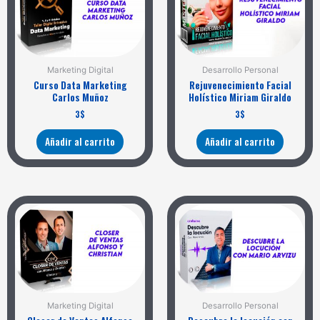
Marketing Digital
Desarrollo Personal
Curso Data Marketing
Rejuvenecimiento Facial
Carlos Muñoz
Holístico Miriam Giraldo
3
$
3
$
Añadir al carrito
Añadir al carrito
Marketing Digital
Desarrollo Personal