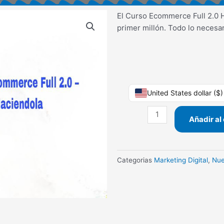
El Curso Ecommerce Full 2.0 H
primer millón. Todo lo necesar
Curso
United States dollar ($
Ecommerce
Full
Añadir al 
2.0
Haciendola
cantidad
Categorias
Marketing Digital
,
Nu