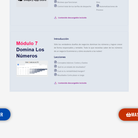
OR
MA