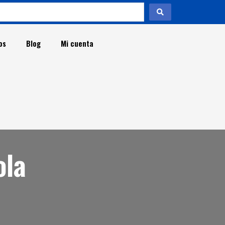
os
Blog
Mi cuenta
t
ola