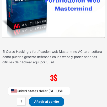
El Curso Hacking y fortificación web Mastermind AC te enseñara
como puedes generar defensas en las webs y poder hacerlas
dificiles de hackear aqui por 3usd
3
$
Curso
United States dollar ($) - USD
Hacking
y
Añadir al carrito
fortificación