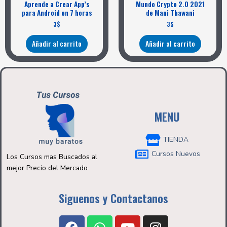
Aprende a Crear App’s
Mundo Crypto 2.0 2021
para Android en 7 horas
de Mani Thawani
3
$
3
$
Añadir al carrito
Añadir al carrito
MENU
TIENDA
Cursos Nuevos
Los Cursos mas Buscados al
mejor Precio del Mercado
Siguenos y Contactanos
F
W
Y
I