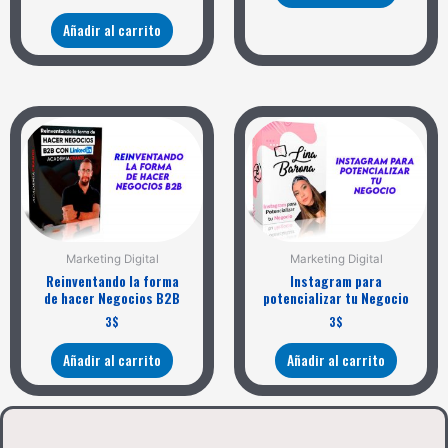
Añadir al carrito
Marketing Digital
Marketing Digital
Reinventando la forma
Instagram para
de hacer Negocios B2B
potencializar tu Negocio
3
$
3
$
Añadir al carrito
Añadir al carrito