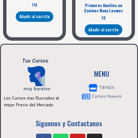
11
$
Primeros Auxilios en
Caninos Nany Lesmes
Añadir al carrito
3
$
Añadir al carrito
MENU
TIENDA
Cursos Nuevos
Los Cursos mas Buscados al
mejor Precio del Mercado
Siguenos y Contactanos
F
W
Y
I