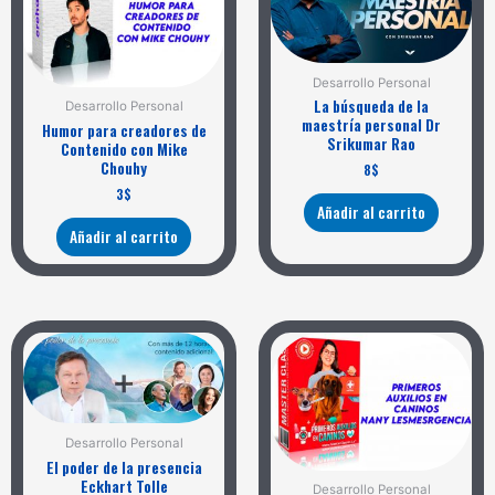
Desarrollo Personal
La búsqueda de la
Desarrollo Personal
maestría personal Dr
Humor para creadores de
Srikumar Rao
Contenido con Mike
Chouhy
8
$
3
$
Añadir al carrito
Añadir al carrito
Desarrollo Personal
El poder de la presencia
Eckhart Tolle
Desarrollo Personal