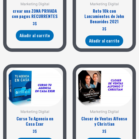
Marketing Digital
Marketing Digital
crear una ZONA PRIVADA
Reto 10k con
con pagos RECURRENTES
Lanzamientos de John
Benavides 2021
3
$
3
$
Añadir al carrito
Añadir al carrito
Marketing Digital
Marketing Digital
Curso Tu Agencia en
Closer de Ventas Alfonso
Casa Exur
y Christian
3
$
3
$