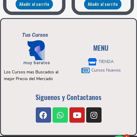
Añadir al carrito
Añadir al carrito
MENU
TIENDA
Cursos Nuevos
Los Cursos mas Buscados al
mejor Precio del Mercado
Siguenos y Contactanos
F
W
Y
I
a
h
o
n
c
a
u
s
e
t
t
t