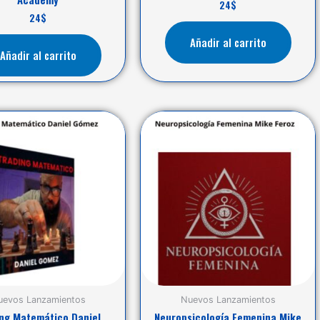
24
$
24
$
Añadir al carrito
Añadir al carrito
uevos Lanzamientos
Nuevos Lanzamientos
ing Matemático Daniel
Neuropsicología Femenina Mike