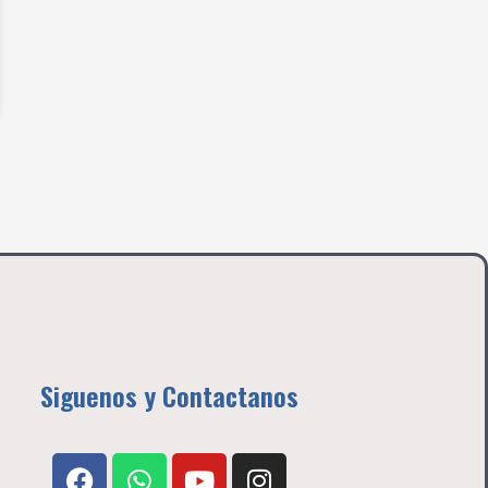
Siguenos y Contactanos
F
W
Y
I