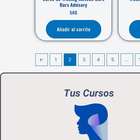
Burs Advisory
50
$
Añadir al carrito
←
1
2
3
4
5
…