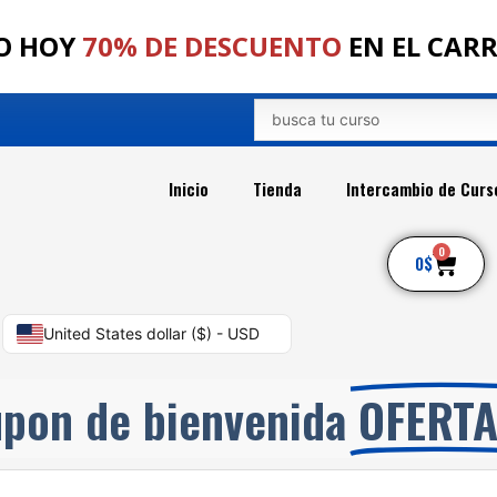
O HOY
70% DE DESCUENTO
EN EL CAR
Search
...
Inicio
Tienda
Intercambio de Curs
0
Car
0
$
United States dollar ($) - USD
pon de bienvenida
OFERT