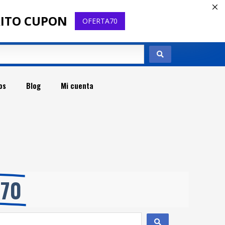
RITO CUPON
OFERTA70
os
Blog
Mi cuenta
t
A70