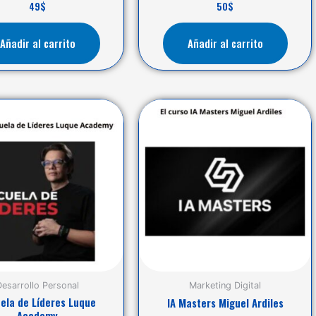
49
$
50
$
Añadir al carrito
Añadir al carrito
Desarrollo Personal
Marketing Digital
ela de Líderes Luque
IA Masters Miguel Ardiles
Academy