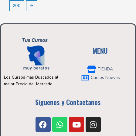
200
→
MENU
TIENDA
Los Cursos mas Buscados al
Cursos Nuevos
mejor Precio del Mercado
Siguenos y Contactanos
F
W
Y
I
a
h
o
n
c
a
u
s