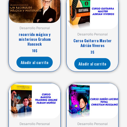
Desarrollo Personal
recorrido mágico y
Desarrollo Personal
misterioso Graham
Curso Guitarra Master
Hancock
Adrián Viveros
10
$
3
$
Añadir al carrito
Añadir al carrito
Desarrollo Personal
Desarrollo Personal