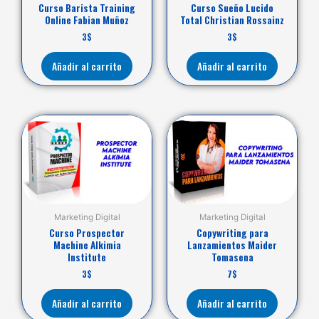
Curso Barista Training
Curso Sueño Lucido
Online Fabian Muñoz
Total Christian Rossainz
3
$
3
$
Añadir al carrito
Añadir al carrito
Marketing Digital
Marketing Digital
Curso Prospector
Copywriting para
Machine Alkimia
Lanzamientos Maider
Institute
Tomasena
3
$
7
$
Añadir al carrito
Añadir al carrito