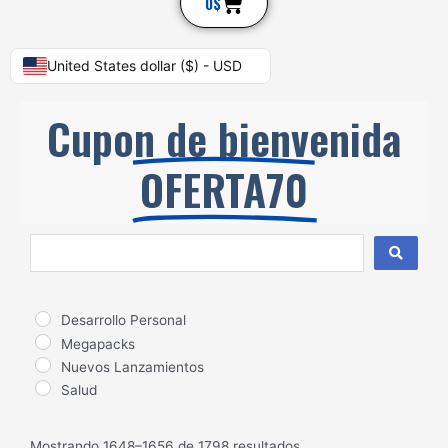
Cart
0
$
United States dollar ($) - USD
Cupon de bienvenida
OFERTA70
Search
...
Desarrollo Personal
Megapacks
Nuevos Lanzamientos
Salud
Mostrando 1648–1656 de 1798 resultados