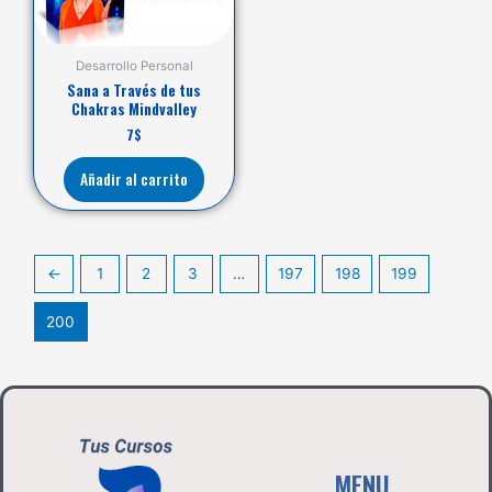
Desarrollo Personal
Sana a Través de tus
Chakras Mindvalley
7
$
Añadir al carrito
←
1
2
3
…
197
198
199
200
MENU