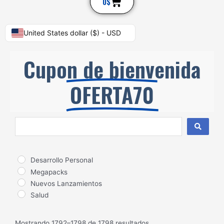
Cart
0
$
United States dollar ($) - USD
Cupon de bienvenida
OFERTA70
Search
...
Desarrollo Personal
Megapacks
Nuevos Lanzamientos
Salud
Mostrando 1792–1798 de 1798 resultados