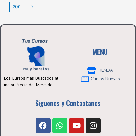
200
→
MENU
TIENDA
Los Cursos mas Buscados al
Cursos Nuevos
mejor Precio del Mercado
Siguenos y Contactanos
F
W
Y
I
a
h
o
n