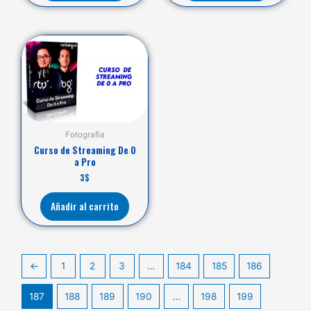
Fotografia
Curso de Streaming De 0
a Pro
3
$
Añadir al carrito
←
1
2
3
…
184
185
186
187
188
189
190
…
198
199