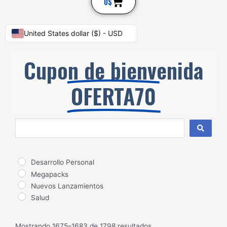
Cart
0
$
United States dollar ($) - USD
Cupon de bienvenida
OFERTA70
Search
...
Desarrollo Personal
Megapacks
Nuevos Lanzamientos
Salud
Mostrando 1675–1683 de 1798 resultados