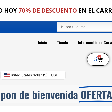
O HOY
70% DE DESCUENTO
EN EL CAR
Search
...
Inicio
Tienda
Intercambio de Curs
0
Car
0
$
United States dollar ($) - USD
pon de bienvenida
OFERT