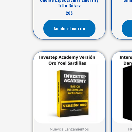
Titto Gálvez
20
$
Añadir al carrito
Nuevos Lanzamientos
N