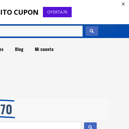
RITO CUPON
OFERTA70
os
Blog
Mi cuenta
t
A70