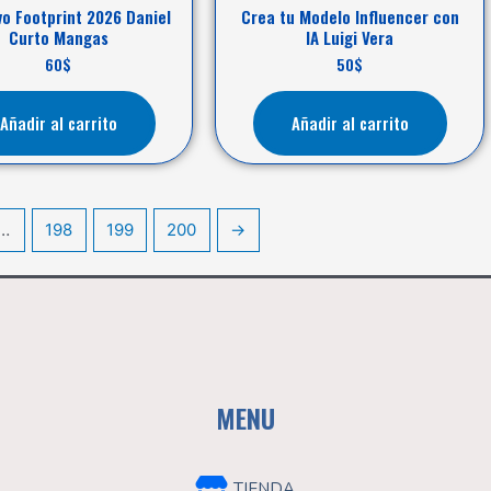
vo Footprint 2026 Daniel
Crea tu Modelo Influencer con
Curto Mangas
IA Luigi Vera
60
$
50
$
Añadir al carrito
Añadir al carrito
…
198
199
200
→
MENU
TIENDA