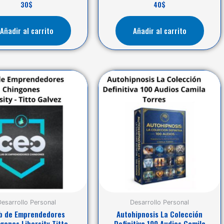
30
$
40
$
Añadir al carrito
Añadir al carrito
Desarrollo Personal
Desarrollo Personal
b de Emprendedores
Autohipnosis La Colección
gones Libersity Titto
Definitiva 100 Audios Camila