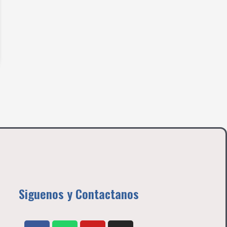
Siguenos y Contactanos
F
W
Y
I