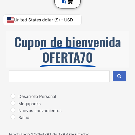
Cart
0
$
United States dollar ($) - USD
Cupon de bienvenida
OFERTA70
Search
...
Desarrollo Personal
Megapacks
Nuevos Lanzamientos
Salud
Mostrando 1783–1791 de 1798 resultados