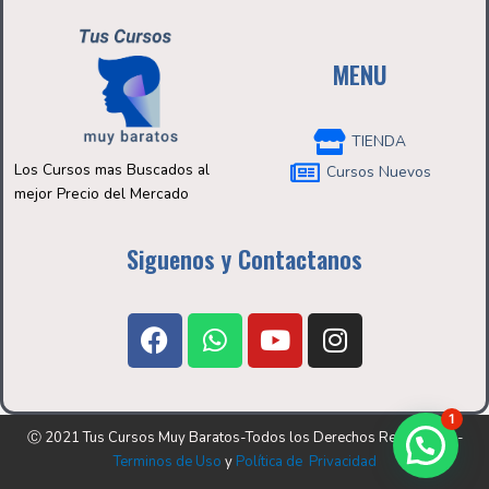
MENU
TIENDA
Los Cursos mas Buscados al
Cursos Nuevos
mejor Precio del Mercado
Siguenos y Contactanos
F
W
Y
I
a
h
o
n
c
a
u
s
e
t
t
t
1
b
s
u
a
Ⓒ 2021 Tus Cursos Muy Baratos-Todos los Derechos Reservados-
o
a
b
g
Terminos de Uso
y
Política de Privacidad
o
p
e
r