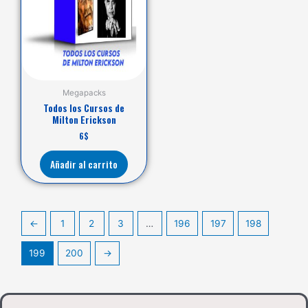
Megapacks
Todos los Cursos de
Milton Erickson
6
$
Añadir al carrito
←
1
2
3
…
196
197
198
199
200
→