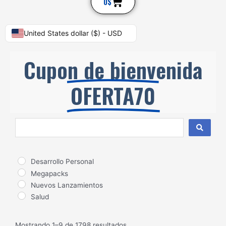
Cart
0
$
United States dollar ($) - USD
Cupon de bienvenida
OFERTA70
Search
...
Desarrollo Personal
Megapacks
Nuevos Lanzamientos
Salud
Mostrando 1–9 de 1798 resultados