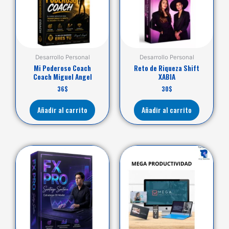
Desarrollo Personal
Desarrollo Personal
Mi Poderoso Coach
Reto de Riqueza Shift
Coach Miguel Angel
XABIA
36
$
30
$
Añadir al carrito
Añadir al carrito