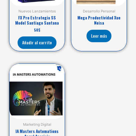
Nuevos Lanzamientos
Desarrollo Personal
FX Pro Estrategia SS
Mega Productividad Xue
Model Santiago Santana
Neisa
50
$
Leer más
Añadir al carrito
Marketing Digital
IA Masters Automations