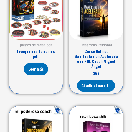
juegos de mesa pdf
Desarrollo Personal
Invoquemos demonios
Curso Online:
pdf
Manifestación Acelerada
con PNL Coach Miguel
Ángel
Leer más
36
$
Añadir al carrito