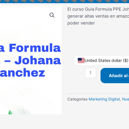
El curso Guia Formula PPE J
generar altas ventas en amaz
poder vender
Guia
United States dollar ($
Formula
PPE
Añadir al 
Johana
Sanchez
cantidad
Categorias
Marketing Digital
,
Nu