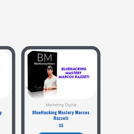
Marketing Digital
y
BlueHacking Mastery Marcos
Razzeti
3
$