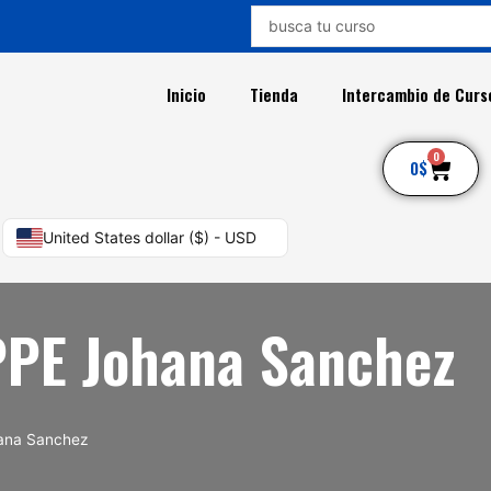
Search
...
Inicio
Tienda
Intercambio de Curs
0
Car
0
$
United States dollar ($) - USD
PPE Johana Sanchez
hana Sanchez