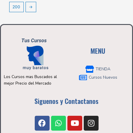
200
→
MENU
TIENDA
Los Cursos mas Buscados al
Cursos Nuevos
mejor Precio del Mercado
Siguenos y Contactanos
F
W
Y
I
a
h
o
n