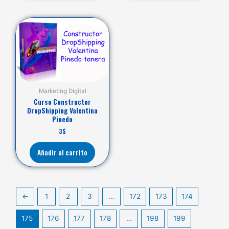
Marketing Digital
Curso Constructor
DropShipping Valentina
Pinedo
3
$
Añadir al carrito
←
1
2
3
…
172
173
174
175
176
177
178
…
198
199