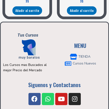
3
$
3
$
Añadir al carrito
Añadir al carrito
MENU
TIENDA
Cursos Nuevos
Los Cursos mas Buscados al
mejor Precio del Mercado
Siguenos y Contactanos
F
W
Y
I
a
h
o
n
c
a
u
s