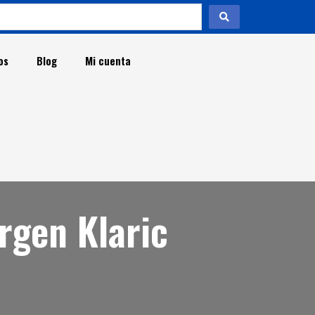
os
Blog
Mi cuenta
t
rgen Klaric