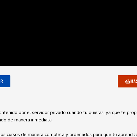
OR
MA
ontenido por el servidor privado cuando tu quieras, ya que te prop
ado de manera inmediata.
os cursos de manera completa y ordenados para que tu aprendizaj