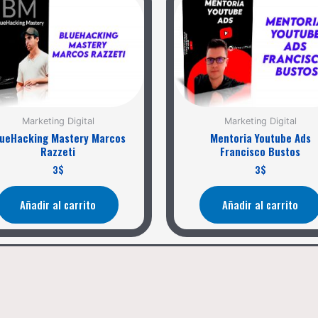
Marketing Digital
Marketing Digital
lueHacking Mastery Marcos
Mentoria Youtube Ads
Razzeti
Francisco Bustos
3
$
3
$
Añadir al carrito
Añadir al carrito