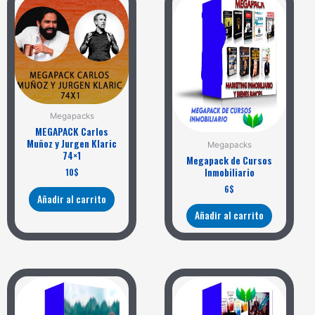
Megapacks
MEGAPACK Carlos
Muñoz y Jurgen Klaric
Megapacks
74×1
Megapack de Cursos
Inmobiliario
10
$
6
$
Añadir al carrito
Añadir al carrito