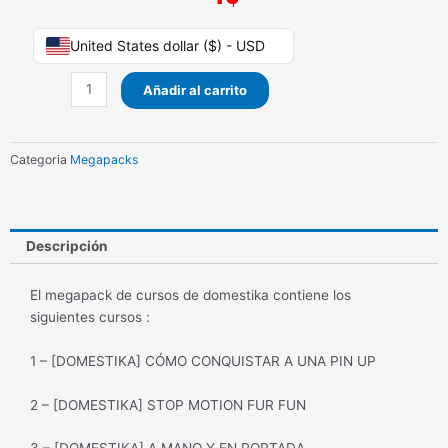
Megapack
United States dollar ($) - USD
de
cursos
Añadir al carrito
de
domestika
cantidad
Categoria
Megapacks
Descripción
El megapack de cursos de domestika contiene los
siguientes cursos :
1 – [DOMESTIKA] CÓMO CONQUISTAR A UNA PIN UP
2 – [DOMESTIKA] STOP MOTION FUR FUN