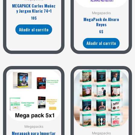
MEGAPACK Carlos Muñoz
y Jurgen Klaric 74×1
Megapacks
10
$
MegaPack de Alvaro
Reyes
Añadir al carrito
6
$
Añadir al carrito
Megapacks
Megapack para Importar
Megapacks