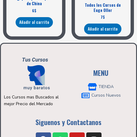
de China
Todos los Cursos de
Euge Oller
6
$
7
$
Añadir al carrito
Añadir al carrito
MENU
TIENDA
Cursos Nuevos
Los Cursos mas Buscados al
mejor Precio del Mercado
Siguenos y Contactanos
F
W
Y
I