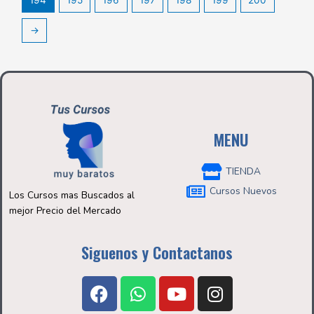
→
MENU
TIENDA
Cursos Nuevos
Los Cursos mas Buscados al
mejor Precio del Mercado
Siguenos y Contactanos
F
W
Y
I
a
h
o
n