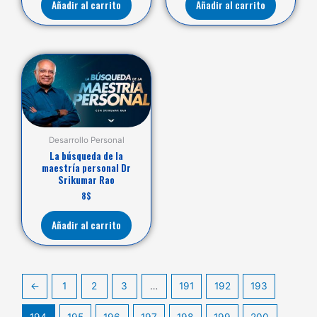
Añadir al carrito
Añadir al carrito
Desarrollo Personal
La búsqueda de la
maestría personal Dr
Srikumar Rao
8
$
Añadir al carrito
←
1
2
3
…
191
192
193
194
195
196
197
198
199
200