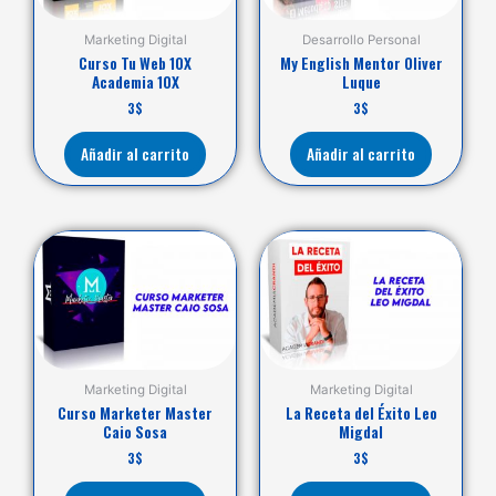
Marketing Digital
Desarrollo Personal
Curso Tu Web 10X
My English Mentor Oliver
Academia 10X
Luque
3
$
3
$
Añadir al carrito
Añadir al carrito
Marketing Digital
Marketing Digital
Curso Marketer Master
La Receta del Éxito Leo
Caio Sosa
Migdal
3
$
3
$