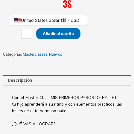
3
$
Mis
United States dollar ($) - USD
primeros
pasos
Añadir al carrito
de
ballet
cantidad
Categorias
Masterclasses
,
Nuevos
Descripción
Con el Master Class MIS PRIMEROS PASOS DE BALLET,
tu hijo aprenderá a su ritmo y con elementos prácticos, las
bases de este hermoso baile.
¿QUÉ VAS A LOGRAR?