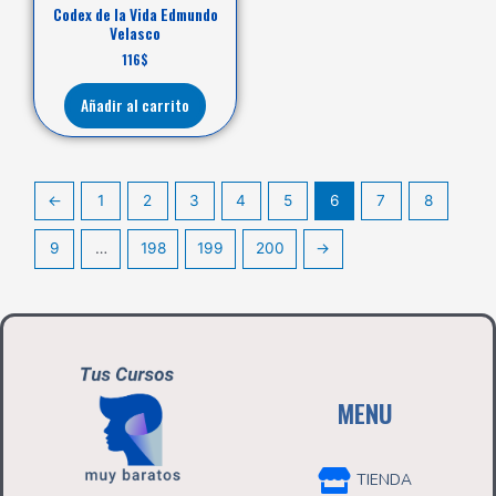
Codex de la Vida Edmundo
Velasco
116
$
Añadir al carrito
←
1
2
3
4
5
6
7
8
9
…
198
199
200
→
MENU
TIENDA