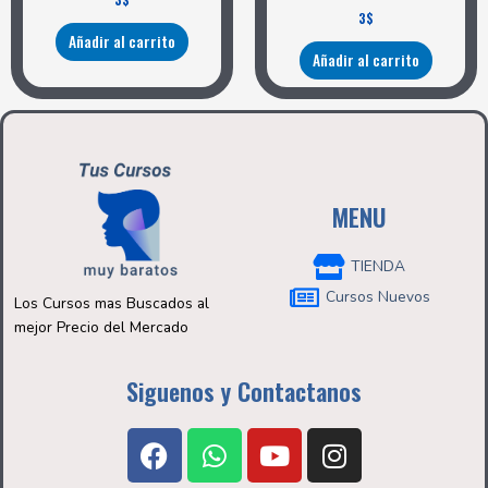
3
$
Añadir al carrito
Añadir al carrito
MENU
TIENDA
Cursos Nuevos
Los Cursos mas Buscados al
mejor Precio del Mercado
Siguenos y Contactanos
F
W
Y
I
a
h
o
n