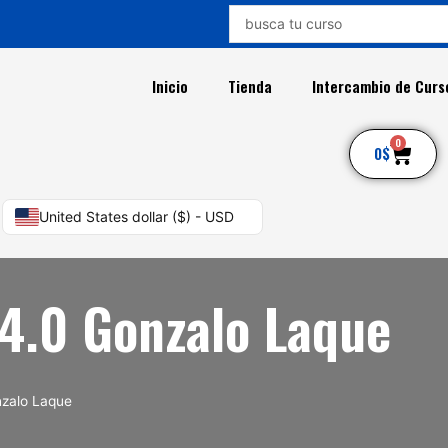
Search
...
Inicio
Tienda
Intercambio de Curs
0
Car
0
$
United States dollar ($) - USD
4.0 Gonzalo Laque
nzalo Laque