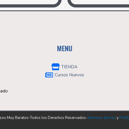
MENU
TIENDA
Cursos Nuevos
rcado
sos Muy Baratos-Todos los Derechos Reservados-
Terminos de Uso
y
Polít