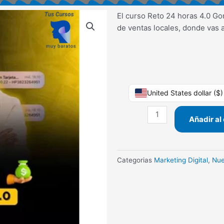
El curso Reto 24 horas 4.0 G
de ventas locales, donde vas a
Reto
United States dollar ($
24
horas
Añadir al 
4.0
Gonzalo
Laque
Categorias
Marketing Digital
,
Nue
cantidad