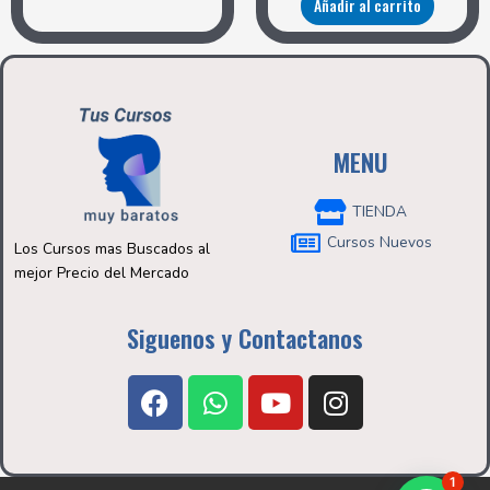
Añadir al carrito
MENU
TIENDA
Cursos Nuevos
Los Cursos mas Buscados al
mejor Precio del Mercado
Siguenos y Contactanos
F
W
Y
I
a
h
o
n
c
a
u
s
e
t
t
t
1