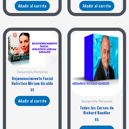
Añadir al carrito
Añadir al carrito
Desarrollo Personal
Rejuvenecimiento Facial
Holístico Miriam Giraldo
3
$
Añadir al carrito
Desarrollo Personal
Todos los Cursos de
Richard Bandler
6
$