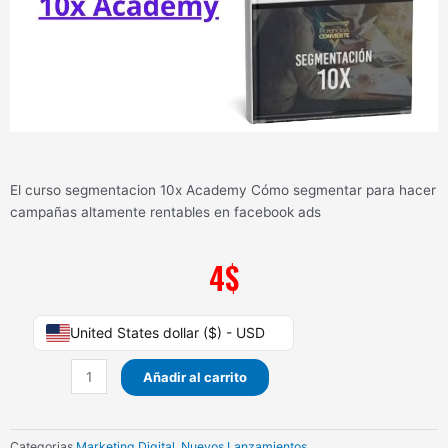
El curso segmentacion 10x Academy Cómo segmentar para hacer
campañas altamente rentables en facebook ads
4
$
segmentacion
United States dollar ($) - USD
10x
Academy
Añadir al carrito
cantidad
Categorias
Marketing Digital
,
Nuevos Lanzamientos