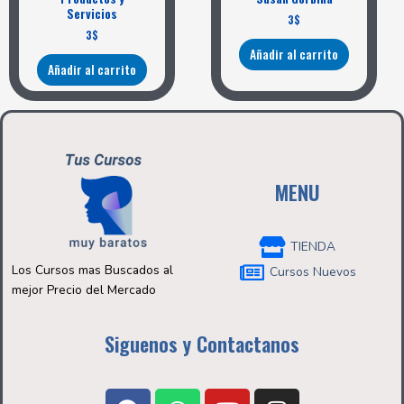
Servicios
3
$
3
$
Añadir al carrito
Añadir al carrito
MENU
TIENDA
Los Cursos mas Buscados al
Cursos Nuevos
mejor Precio del Mercado
Siguenos y Contactanos
F
W
Y
I