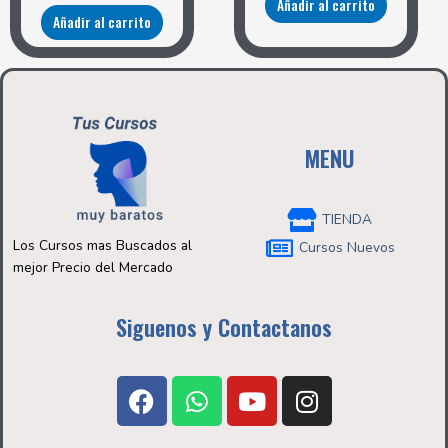
Añadir al carrito
Añadir al carrito
MENU
TIENDA
Los Cursos mas Buscados al
Cursos Nuevos
mejor Precio del Mercado
Siguenos y Contactanos
F
W
Y
I
a
h
o
n
c
a
u
s