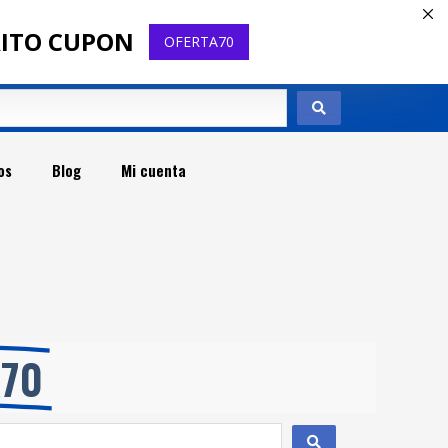
RITO CUPON
OFERTA70
os
Blog
Mi cuenta
t
A70