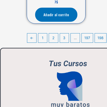
7
$
Añadir al carrito
←
1
2
3
…
197
198