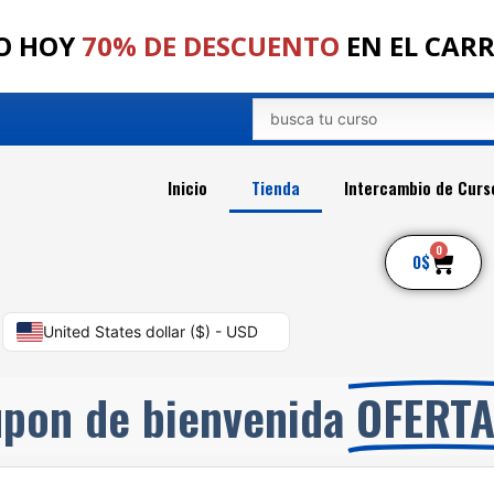
O HOY
70% DE DESCUENTO
EN EL CAR
Search
...
Inicio
Tienda
Intercambio de Curs
0
Car
0
$
United States dollar ($) - USD
pon de bienvenida
OFERT