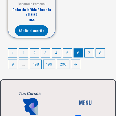
Desarrollo Personal
Codex de la Vida Edmundo
Velasco
116
$
Añadir al carrito
←
1
2
3
4
5
6
7
8
9
…
198
199
200
→
MENU