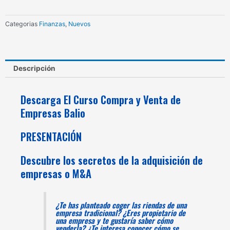
de
Empresas
Categorias
Finanzas
,
Nuevos
Balio
cantidad
Descripción
Descarga El Curso Compra y Venta de
Empresas Balio
PRESENTACIÓN
Descubre los secretos de la adquisición de
empresas o M&A
¿Te has planteado coger las riendas de una
empresa tradicional? ¿Eres propietario de
una empresa y te gustaría saber cómo
venderla? ¿Te interesa conocer cómo se