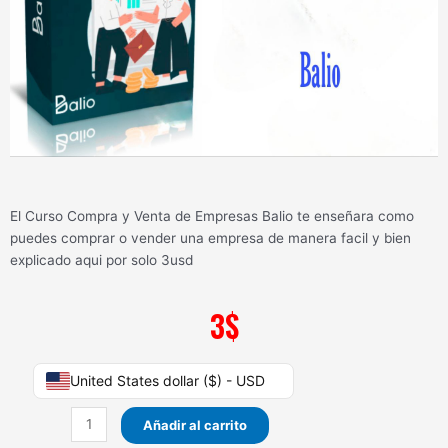
El Curso Compra y Venta de Empresas Balio te enseñara como
puedes comprar o vender una empresa de manera facil y bien
explicado aqui por solo 3usd
3
$
Curso
United States dollar ($) - USD
Compra
y
Añadir al carrito
Venta