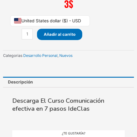
3
$
Curso
United States dollar ($) - USD
Comunicación
efectiva
Añadir al carrito
en
7
pasos
Categorias
Desarrollo Personal
,
Nuevos
IdeClas
cantidad
Descripción
Descarga El Curso Comunicación
efectiva en 7 pasos IdeClas