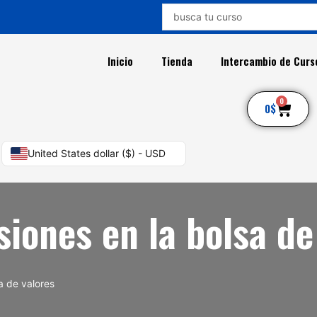
Search
...
Inicio
Tienda
Intercambio de Curs
0
Car
0
$
United States dollar ($) - USD
siones en la bolsa de
a de valores