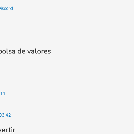
Discord
bolsa de valores
:11
03:42
ertir