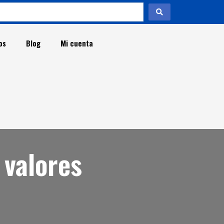
os
Blog
Mi cuenta
t
 valores