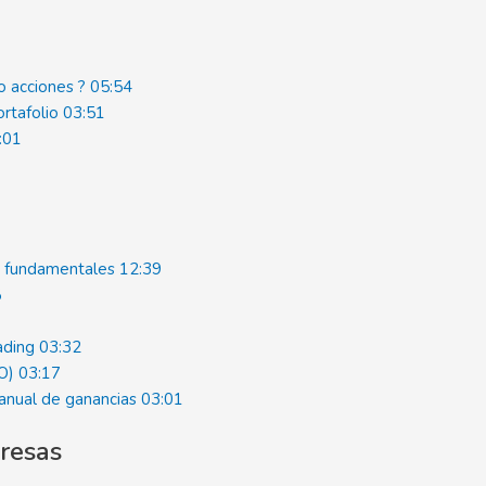
 o acciones ?
05:54
ortafolio
03:51
:01
las fundamentales
12:39
5
rading
03:32
PO)
03:17
o anual de ganancias
03:01
resas