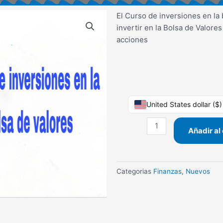
El Curso de inversiones en la
invertir en la Bolsa de Valore
acciones
Curso
United States dollar ($
de
inversiones
Añadir al 
en
la
bolsa
Categorias
Finanzas
,
Nuevos
de
valores
cantidad