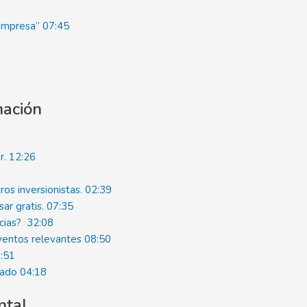
 empresa”
07:45
mación
r.
12:26
ros inversionistas.
02:39
ar gratis.
07:35
ncias?
32:08
eventos relevantes
08:50
:51
mado
04:18
ntal