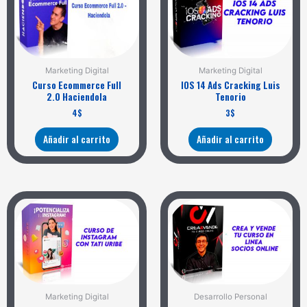
Marketing Digital
Marketing Digital
Curso Ecommerce Full
IOS 14 Ads Cracking Luis
2.0 Haciendola
Tenorio
4
$
3
$
Añadir al carrito
Añadir al carrito
Marketing Digital
Desarrollo Personal