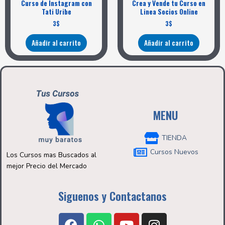
Curso de Instagram con
Crea y Vende tu Curso en
Tati Uribe
Linea Socios Online
3
$
3
$
Añadir al carrito
Añadir al carrito
MENU
TIENDA
Cursos Nuevos
Los Cursos mas Buscados al
mejor Precio del Mercado
Siguenos y Contactanos
F
W
Y
I