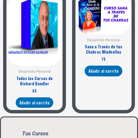
Desarrollo Personal
Sana a Través de tus
Chakras Mindvalley
7
$
Añadir al carrito
Desarrollo Personal
Todos los Cursos de
Richard Bandler
6
$
Añadir al carrito