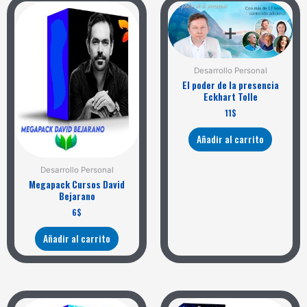
Desarrollo Personal
El poder de la presencia
Eckhart Tolle
11
$
Añadir al carrito
Desarrollo Personal
Megapack Cursos David
Bejarano
6
$
Añadir al carrito