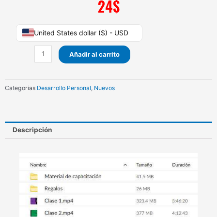
24
$
Curso
United States dollar ($) - USD
Online
de
Añadir al carrito
Registros
Akáshicos
Enero
Categorias
Desarrollo Personal
,
Nuevos
2023
cantidad
Descripción