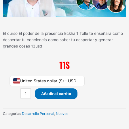
El curso El poder de la presencia Eckhart Tolle te enseñara como
despertar tu conciencia como saber tu despertar y generar
grandes cosas 13usd
11
$
El
United States dollar ($) - USD
poder
de
Añadir al carrito
la
presencia
Eckhart
Categorias
Desarrollo Personal
,
Nuevos
Tolle
cantidad