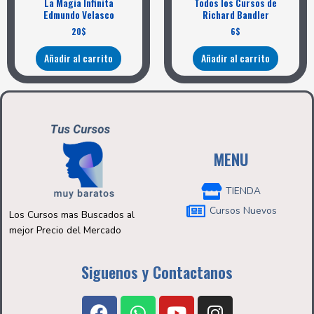
La Magia Infinita
Todos los Cursos de
Edmundo Velasco
Richard Bandler
20
$
6
$
Añadir al carrito
Añadir al carrito
MENU
TIENDA
Cursos Nuevos
Los Cursos mas Buscados al
mejor Precio del Mercado
Siguenos y Contactanos
F
W
Y
I