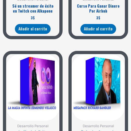
Sé un streamer de éxito
Curso Para Ganar Dinero
en Twitch con Alkapone
Por Airbnb
3
$
3
$
Añadir al carrito
Añadir al carrito
Desarrollo Personal
Desarrollo Personal