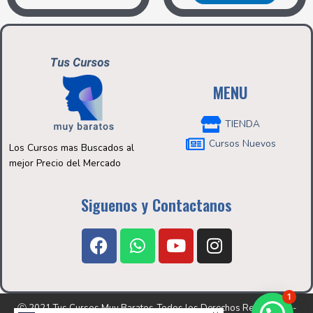
MENU
TIENDA
Cursos Nuevos
Los Cursos mas Buscados al
mejor Precio del Mercado
Siguenos y Contactanos
F
W
Y
I
a
h
o
n
c
a
u
s
e
t
t
t
1
b
s
u
a
Ⓒ 2021 Tus Cursos Muy Baratos-Todos los Derechos Reservados-