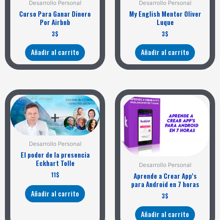
Desarrollo Personal
Desarrollo Personal
Curso Para Ganar Dinero
My English Mentor Oliver
Por Airbnb
Luque
3
$
3
$
Añadir al carrito
Añadir al carrito
Desarrollo Personal
El poder de la presencia
Eckhart Tolle
Desarrollo Personal
11
$
Aprende a Crear App’s
para Android en 7 horas
Añadir al carrito
3
$
Añadir al carrito