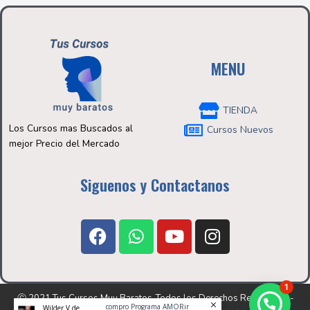
MENU
TIENDA
Los Cursos mas Buscados al
Cursos Nuevos
mejor Precio del Mercado
Siguenos y Contactanos
F
W
Y
I
a
h
o
n
c
a
u
s
e
t
t
t
1
b
s
u
a
Ⓒ 2021 Tus Cursos Muy Baratos-Todos los Derechos Reservados-
compro Programa AMORir
Wilder V de