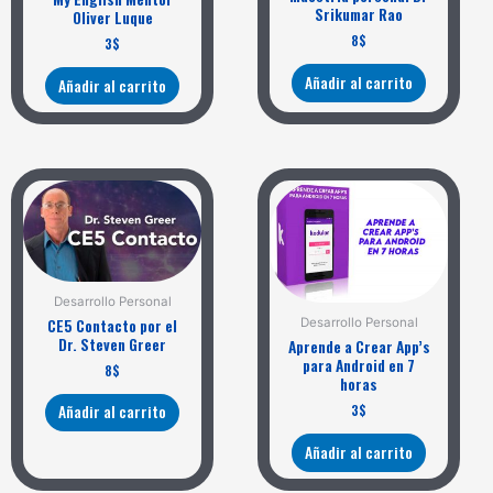
Srikumar Rao
Oliver Luque
8
$
3
$
Añadir al carrito
Añadir al carrito
Desarrollo Personal
CE5 Contacto por el
Desarrollo Personal
Dr. Steven Greer
Aprende a Crear App’s
para Android en 7
8
$
horas
3
$
Añadir al carrito
Añadir al carrito