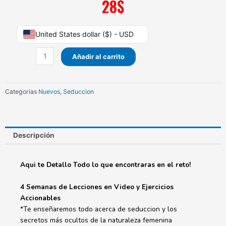
28
$
Seductor
United States dollar ($) - USD
Experto
en
Añadir al carrito
30
Días
cantidad
Categorias
Nuevos
,
Seduccion
Descripción
Aqui te Detallo Todo lo que encontraras en el reto!
4 Semanas de Lecciones en Video y Ejercicios
Accionables
*Te enseñaremos todo acerca de seduccion y los
secretos más ocultos de la naturaleza femenina