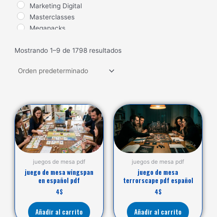
Marketing Digital
Masterclasses
Megapacks
Nuevos Lanzamientos
Mostrando 1–9 de 1798 resultados
Salud
Seduccion
Trading
Ventas
juegos de mesa pdf
juegos de mesa pdf
juego de mesa wingspan
juego de mesa
en español pdf
terrorscape pdf español
4
$
4
$
Añadir al carrito
Añadir al carrito