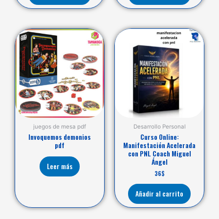
juegos de mesa pdf
Desarrollo Personal
Invoquemos demonios
Curso Online:
pdf
Manifestación Acelerada
con PNL Coach Miguel
Ángel
Leer más
36
$
Añadir al carrito