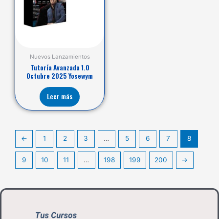
Nuevos Lanzamientos
Tutoría Avanzada 1.0
Octubre 2025 Yosewym
Leer más
←
1
2
3
…
5
6
7
8
9
10
11
…
198
199
200
→