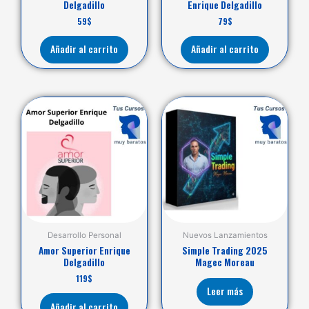
Delgadillo
Enrique Delgadillo
59
$
79
$
Añadir al carrito
Añadir al carrito
Desarrollo Personal
Nuevos Lanzamientos
Amor Superior Enrique
Simple Trading 2025
Delgadillo
Magec Moreau
119
$
Leer más
Añadir al carrito