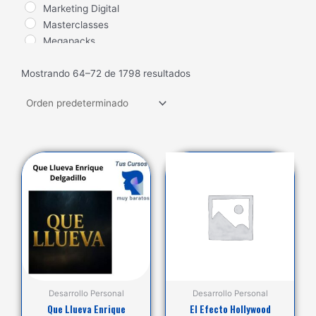
Marketing Digital
Masterclasses
Megapacks
Nuevos Lanzamientos
Mostrando 64–72 de 1798 resultados
Salud
Seduccion
Trading
Ventas
Desarrollo Personal
Desarrollo Personal
Que Llueva Enrique
El Efecto Hollywood