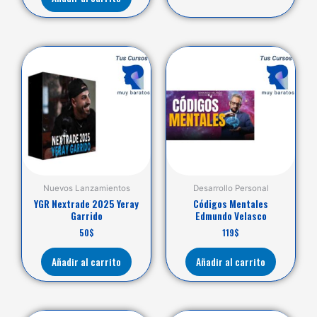
Nuevos Lanzamientos
Desarrollo Personal
YGR Nextrade 2025 Yeray
Códigos Mentales
Garrido
Edmundo Velasco
50
$
119
$
Añadir al carrito
Añadir al carrito