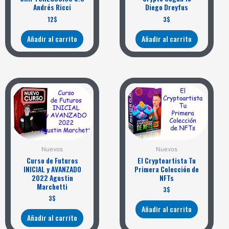
Andrés Ricci
Diego Dreyfus
12
$
3
$
Añadir al carrito
Añadir al carrito
Nuevos
Nuevos
Curso de Futuros
El Cryptoartista Tu
INICIAL y AVANZADO
Primera Colección de
2022 Agustin
NFTs
Marchetti
3
$
3
$
Añadir al carrito
Añadir al carrito