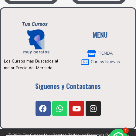
MENU
TIENDA
Los Cursos mas Buscados al
Cursos Nuevos
mejor Precio del Mercado
Siguenos y Contactanos
F
W
Y
I
a
h
o
n
c
a
u
s
e
t
t
t
1
b
s
u
a
Ⓒ 2021 Tus Cursos Muy Baratos-Todos los Derechos Reservados-