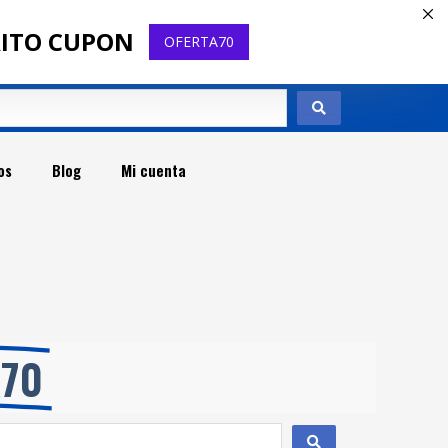
RITO CUPON
OFERTA70
os
Blog
Mi cuenta
t
A70