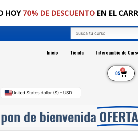
O HOY
70% DE DESCUENTO
EN EL CAR
Search
...
Inicio
Tienda
Intercambio de Curs
0
Car
0
$
United States dollar ($) - USD
pon de bienvenida
OFERT