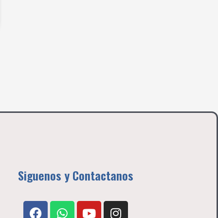
Siguenos y Contactanos
F
W
Y
I