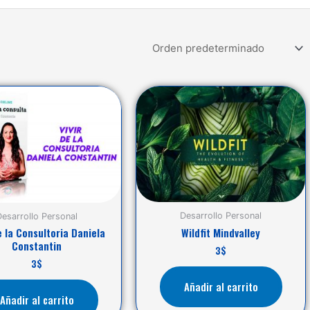
Desarrollo Personal
Desarrollo Personal
e la Consultoria Daniela
Wildfit Mindvalley
Constantin
3
$
3
$
Añadir al carrito
Añadir al carrito