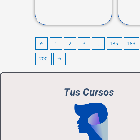
←
1
2
3
…
185
186
200
→