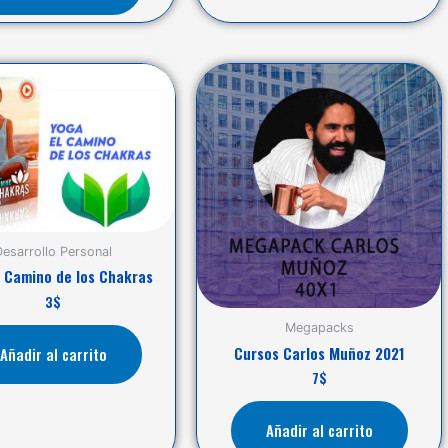
Desarrollo Personal
l Camino de los Chakras
3
$
Megapacks
Cursos Carlos Muñoz 2021
Añadir al carrito
7
$
Añadir al carrito