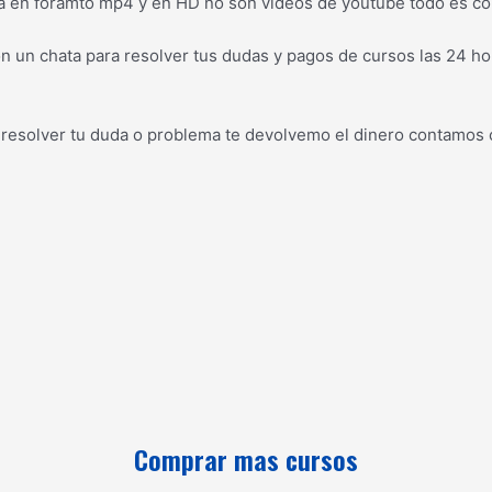
a en foramto mp4 y en HD no son videos de youtube todo es co
 un chata para resolver tus dudas y pagos de cursos las 24 hor
 resolver tu duda o problema te devolvemo el dinero contamos 
Comprar mas cursos