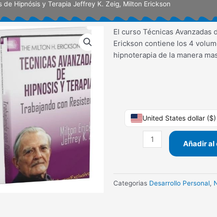
de Hipnósis y Terapia Jeffrey K. Zeig, Milton Erickson
El curso Técnicas Avanzadas de
Erickson contiene los 4 volu
hipnoterapia de la manera mas 
Técnicas
United States dollar ($
Avanzadas
de
Añadir al 
Hipnósis
y
Terapia
Categorias
Desarrollo Personal
,
Jeffrey
K.
Zeig,