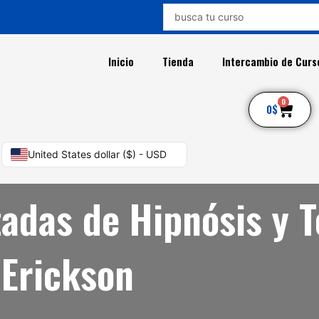
Search
...
Inicio
Tienda
Intercambio de Curs
0
Car
0
$
United States dollar ($) - USD
adas de Hipnósis y T
 Erickson