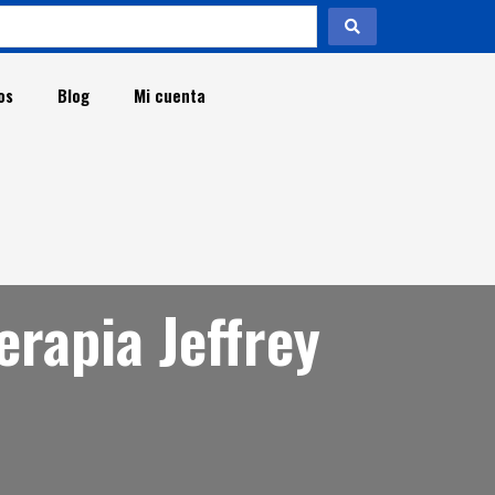
os
Blog
Mi cuenta
t
erapia Jeffrey