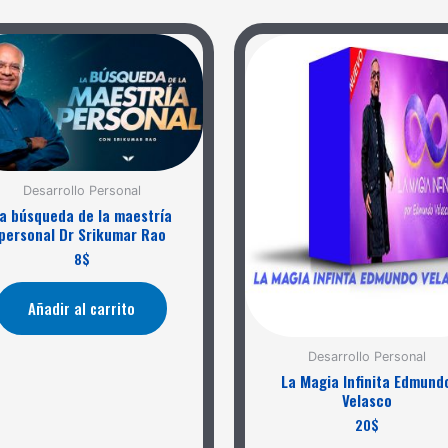
Desarrollo Personal
a búsqueda de la maestría
personal Dr Srikumar Rao
8
$
Añadir al carrito
Desarrollo Personal
La Magia Infinita Edmund
Velasco
20
$